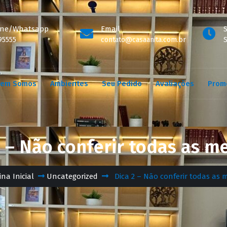
one/Whatsapp
Email
S
95555
contato@casaanita.com.br
S
em Somos
Ambientes
Seu Pedido
Avaliações
Prom
2 – Não conferir todas as m
na Inicial
Uncategorized
Dica 2 – Não conferir todas as 