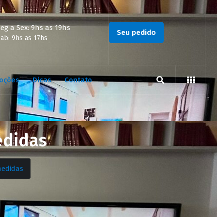
eg a Sex: 9hs as 19hs
Seu pedido
ab: 9hs as 17hs
oções
Dicas
Contato
edidas
medidas