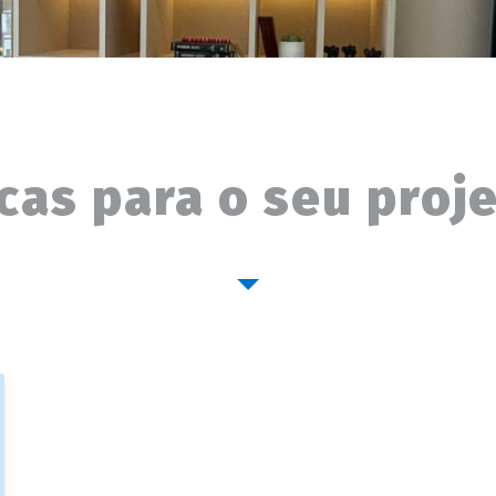
cas para o seu proj
Está sem idéias? Veja algumas dicas para seus projetos